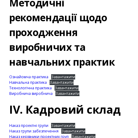
Методичні
рекомендації щодо
проходження
виробничих та
навчальних практик
Ознайомча практика
Завантажити
Навчальна практика
Завантажити
Технологічна практика
Завантажити
Виробнича виробнича
Завантажити
ІV. Кадровий склад
Наказ проектні групи
Завантажити
Наказ групи забезпечення
Завантажити
Наказ керівники проектних груп
Завантажити