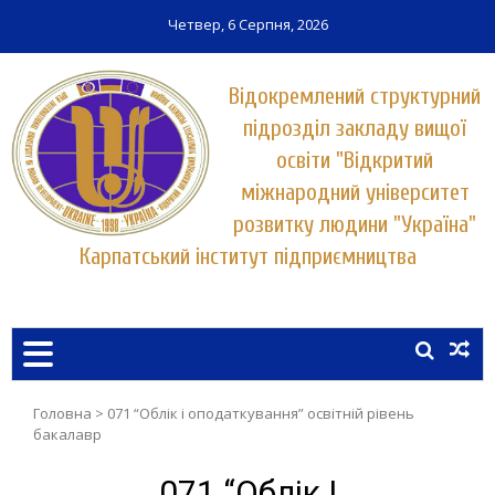
Четвер, 6 Серпня, 2026
Відокремлений структурний
підрозділ закладу вищої
освіти "Відкритий
міжнародний університет
розвитку людини "Україна"
Карпатський інститут підприємництва
Заклад вищої освіти у місті Хуст
КАРПАТСЬКИЙ ІНСТИТУТ
ПІДПРИЄМНИЦТВА
УНІВЕРСИТЕТУ "УКРАЇНА"
Головна
>
071 “Облік і оподаткування” освітній рівень
бакалавр
071 “Облік І