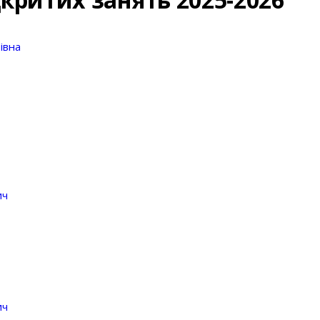
івна
ич
ич