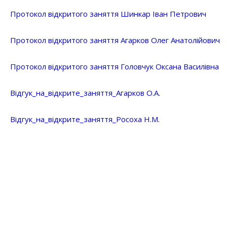
Протокол відкритого заняття Шинкар Іван Петрович
Протокол відкритого заняття Агарков Олег Анатолійович
Протокол відкритого заняття Головчук Оксана Василівна
Відгук_на_відкрите_заняття_Агарков О.А.
Відгук_на_відкрите_заняття_Росоха Н.М.