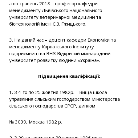
а по травень 2018 – професор кафедри
менеджменту Львівського національного
університету ветеринарної медицини та
біотехнологій імені С.З. Гжицького.
3. На даний час – доцент кафедри Економіки та
менеджменту Карпатського інституту
підприємництва ВНЗ Відкритий міжнародний
університет розвитку людини «Україна».
Підвищення кваліфікації:
1. З 4-го по 25 жовтня 1982р. – Вища школа
управління сільським господарством Міністерства
сільського господарства СРСР, диплом
№ 3039, Москва 1982 р.
2. З 20-го жовтня по 29 жовтня 1986 року –