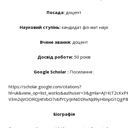
Посада:
доцент
Науковий ступінь:
кандидат фіз-мат наук
Вчене звання:
доцент
Досвід роботи:
50 років
Google Scholar :
Посилання :
https://scholar.google.com/citations?
hl=uk&view_op=list_works&authuser=3&gmla=AJ1KiT2cKxP
V3m2qVOORQJ4tVbO7vbfYCyIJnNiDDhxNJd9yHbnpG1QgPB
Біографія