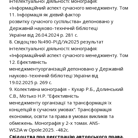
інтелектуальної діяльності: монографія:
«Інформаційний аспект сучасного менеджменту. Том
11. Інформація як дієвий фактор
розвитку сучасного суспільства» депоновано у
Державній науково-технічній бібліотеці
України від 26.04.2024 р. 281 с.
8. Свідоцтво №490-РІД/Ук2025 результат
інтелектуальної діяльності: монографія:
«Інформаційний аспект сучасного менеджменту. Том
12. Ефективність
менеджментуорганізацій депоновано у Державній
науково-технічній бібліотеці України від
19.02.2025 р. 269 с.
9. Колективна монографія – Кухар Р.Б., Долинський
С.В., Мотько Н.Р. “Ефективність
менеджменту організації та трансформація їх
концепцій в сучасних умовах“. Трансформація
економіки, освіти та права в умовах викликів та
обмежень. Монографія у 2-х томах. ANS-
WSZiA w Opole:2025. -482с.
Свідоцтва про реєстрацію авторського права.