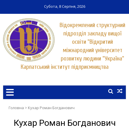
Субота, 8 Серпня, 2026
Відокремлений структурний
підрозділ закладу вищої
освіти "Відкритий
міжнародний університет
розвитку людини "Україна"
Карпатський інститут підприємництва
Заклад вищої освіти у місті Хуст
КАРПАТСЬКИЙ ІНСТИТУТ
ПІДПРИЄМНИЦТВА
УНІВЕРСИТЕТУ "УКРАЇНА"
Головна
>
Кухар Роман Богданович
Кухар Роман Богданович