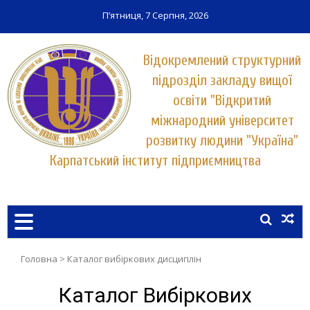
П’ятниця, 7 Серпня, 2026
Відокремлений структурний
підрозділ закладу вищої
освіти "Відкритий
міжнародний університет
розвитку людини "Україна"
Карпатський інститут підприємництва
Заклад вищої освіти у місті Хуст
КАРПАТСЬКИЙ ІНСТИТУТ
ПІДПРИЄМНИЦТВА
УНІВЕРСИТЕТУ "УКРАЇНА"
Головна
>
Каталог вибіркових дисциплін
Каталог Вибіркових