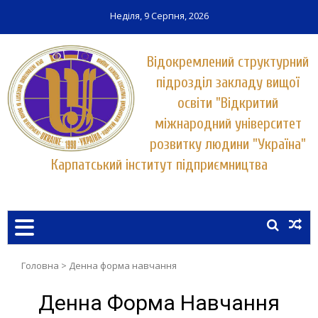
Неділя, 9 Серпня, 2026
Відокремлений структурний
підрозділ закладу вищої
освіти "Відкритий
міжнародний університет
розвитку людини "Україна"
Карпатський інститут підприємництва
Заклад вищої освіти у місті Хуст
КАРПАТСЬКИЙ ІНСТИТУТ
ПІДПРИЄМНИЦТВА
УНІВЕРСИТЕТУ "УКРАЇНА"
Головна
>
Денна форма навчання
Денна Форма Навчання