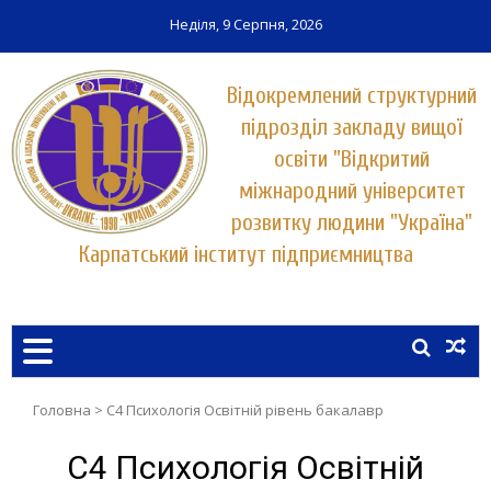
Неділя, 9 Серпня, 2026
Відокремлений структурний
підрозділ закладу вищої
освіти "Відкритий
міжнародний університет
розвитку людини "Україна"
Карпатський інститут підприємництва
Заклад вищої освіти у місті Хуст
КАРПАТСЬКИЙ ІНСТИТУТ
ПІДПРИЄМНИЦТВА
УНІВЕРСИТЕТУ "УКРАЇНА"
Головна
>
C4 Психологія Освітній рівень бакалавр
C4 Психологія Освітній