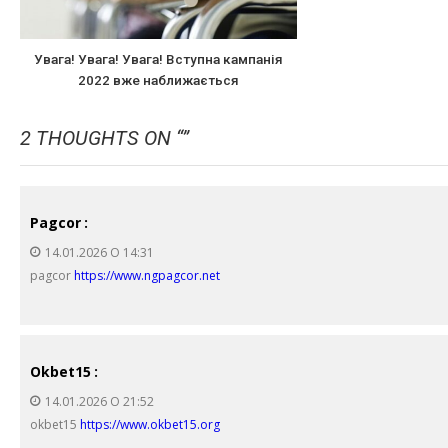
Увага! Увага! Увага! Вступна кампанія
2022 вже наближається
2 THOUGHTS ON “
”
Pagcor
:
14.01.2026 О 14:31
pagcor
https://www.ngpagcor.net
Okbet15
:
14.01.2026 О 21:52
okbet15
https://www.okbet15.org