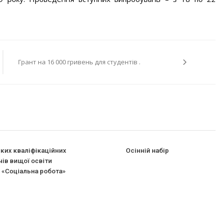
Грант на 16 000 гривень для студентів .
ких кваліфікаційних
Осінній набір
чів вищої освіти
 «Соціальна робота»