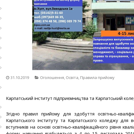
31.10.2019
Оголошення
,
Освіта
,
Правила прийому
Карпатський інститут підприємництва та Карпатський коле
Згідно правил прийому для здобуття освітньо-кваліфі
Карпатського інституту та Карпатського коледжу для вс
вступників на основі освітньо-кваліфікаційного рівня ква
форму навчання відбудеться з 4 по 15 листопада 201