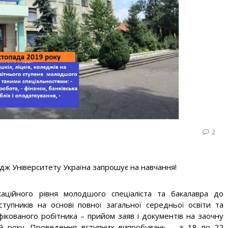
2
дж Університету Україна запрошує на навчання!
каційного рівня молодшого спеціаліста та бакалавра до
тупників на основі повної загальної середньої освіти та
ліфікованого робітника – прийом заяв і документів на заочну
9 року. Проведення вступних випробувань – з 18 по 22