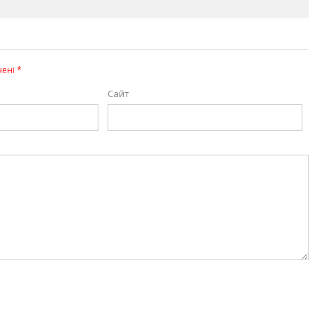
чені
*
Сайт