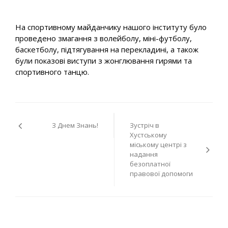
На спортивному майданчику нашого інституту було
проведено змагання з волейболу, міні-футболу,
баскетболу, підтягування на перекладині, а також
були показові виступи з жонглювання гирями та
спортивного танцю.
Навігація
З Днем Знань!
Зустріч в
записів
Хустському
міському центрі з
надання
безоплатної
правової допомоги