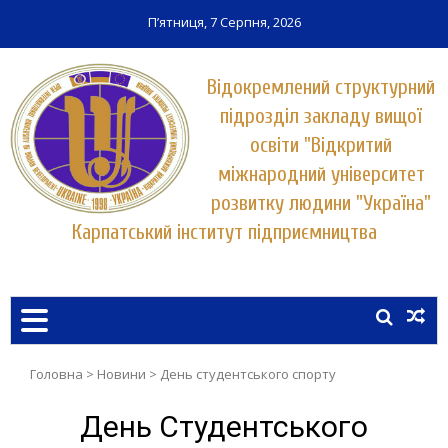
П’ятниця, 7 Серпня, 2026
Відокремлений структурний
підрозділ закладу вищої
освіти "Відкритий
міжнародний університет
розвитку людини "Україна"
Карпатський інститут підприємництва
Заклад вищої освіти у місті Хуст
КАРПАТСЬКИЙ ІНСТИТУТ
ПІДПРИЄМНИЦТВА
УНІВЕРСИТЕТУ "УКРАЇНА"
Головна
>
Новини
>
День студентського спорту
День Студентського