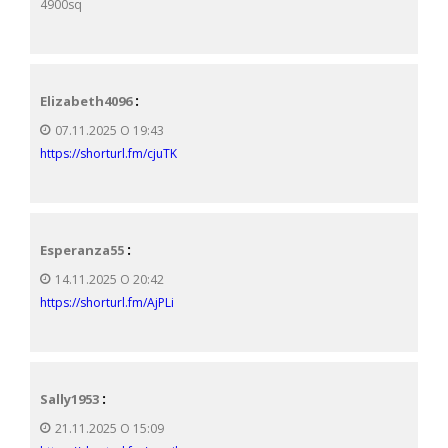
4900sq
:
Elizabeth4096
07.11.2025 О 19:43
https://shorturl.fm/cjuTK
:
Esperanza55
14.11.2025 О 20:42
https://shorturl.fm/AjPLi
:
Sally1953
21.11.2025 О 15:09