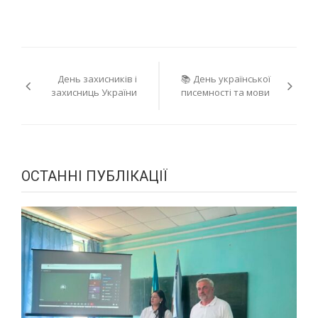
Навігація
День захисників і
📚 День української
записів
захисниць України
писемності та мови
ОСТАННІ ПУБЛІКАЦІЇ