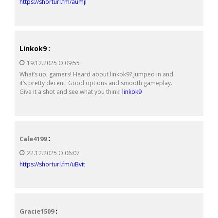
https://shorturl.fm/aumjl
Linkok9
:
19.12.2025 О 09:55
What’s up, gamers! Heard about linkok9? Jumped in and
it’s pretty decent. Good options and smooth gameplay.
Give it a shot and see what you think!
linkok9
:
Cale4199
22.12.2025 О 06:07
https://shorturl.fm/uBvit
:
Gracie1509