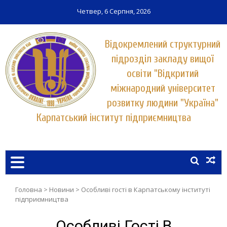
Четвер, 6 Серпня, 2026
Відокремлений структурний
підрозділ закладу вищої
освіти "Відкритий
міжнародний університет
розвитку людини "Україна"
Карпатський інститут підприємництва
Заклад вищої освіти у місті Хуст
КАРПАТСЬКИЙ ІНСТИТУТ
ПІДПРИЄМНИЦТВА
УНІВЕРСИТЕТУ "УКРАЇНА"
Головна
>
Новини
>
Особливі гості в Карпатському інституті
підприємництва
Особливі Гості В