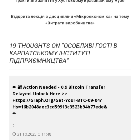
Практичне заняття у Хустському краєзнавчому музеї
Відкрита лекція з дисципліни «Мікроекономіка» на тему
«Витрати виробництва»
19 THOUGHTS ON “
ОСОБЛИВІ ГОСТІ В
КАРПАТСЬКОМУ ІНСТИТУТІ
ПІДПРИЄМНИЦТВА
”
✏ 🔐 Action Needed - 0.9 Bitcoin Transfer
Delayed. Unlock Here >>
Https://graph.org/Get-Your-BTC-09-04?
Hs=16b2048aec3cd59913c3523b94b77ede&
✏
:
31.10.2025 О 11:48