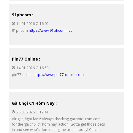
91phcom
:
14.01.2026 О 16:02
91phcom
https://www.91phcom.net
Pin77 Online
:
14.01.2026 О 16:53
pin77 online
https://www.pin77-online.com
Gà Chọi C1 Hôm Nay
:
28.03.2026 О 12:41
Alright, fight fans! Always checking gachoic1com.com
for the ‘gà chọi c1 hôm nay’ action. Gotta get those bets
in and see who’s dominating the arena today! Catch it