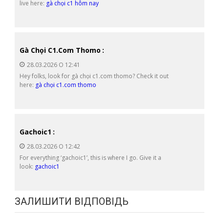
live here:
gà chọi c1 hôm nay
Gà Chọi C1.com Thomo
:
28.03.2026 О 12:41
Hey folks, look for gà chọi c1.com thomo? Check it out
here:
gà chọi c1.com thomo
Gachoic1
:
28.03.2026 О 12:42
For everything ‘gachoic1’, this is where I go. Give it a
look:
gachoic1
ЗАЛИШИТИ ВІДПОВІДЬ