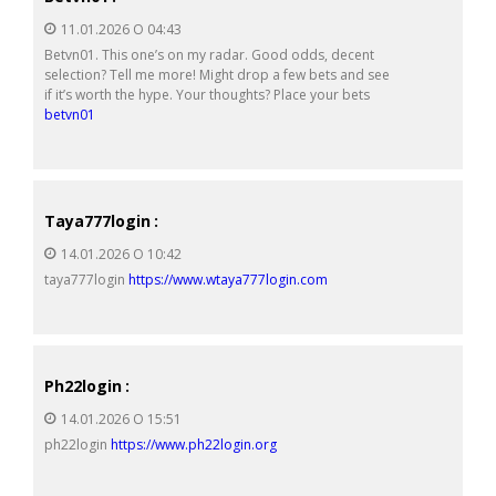
11.01.2026 О 04:43
Betvn01. This one’s on my radar. Good odds, decent
selection? Tell me more! Might drop a few bets and see
if it’s worth the hype. Your thoughts? Place your bets
betvn01
Taya777login
:
14.01.2026 О 10:42
taya777login
https://www.wtaya777login.com
Ph22login
:
14.01.2026 О 15:51
ph22login
https://www.ph22login.org