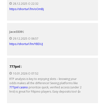
28.12.2025 О 22:32
https://shorturl.fm/oOmBj
:
Jace3339
29.12.2025 О 06:57
https://shorturl.fm/YBDUJ
777pnl
:
10.01.2026 О 07:52
RTP analysis is key to enjoying slots – knowing your
odds makes all the difference! Seeing platforms like
777pnl casino
prioritize quick, verified access (under 2
hrs!) is great for Filipino players. Easy deposits too! 👍