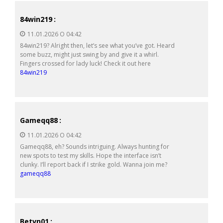
84win219
:
11.01.2026 О 04:42
84win219? Alright then, let’s see what you’ve got. Heard
some buzz, might just swing by and give it a whirl.
Fingers crossed for lady luck! Check it out here
84win219
Gameqq88
:
11.01.2026 О 04:42
Gameqq88, eh? Sounds intriguing. Always hunting for
new spots to test my skills. Hope the interface isn’t
clunky. I’ll report back if I strike gold. Wanna join me?
gameqq88
Betvn01
: