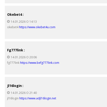
Okebet4
:
14.01.2026 О 14:13
okebet4
https://www.okebet4u.com
Fg777link
:
14.01.2026 О 20:06
fg777link
https://www.befg777link.com
Jl16login
:
14.01.2026 О 21:40
jl16login
https://www.adjl16login.net