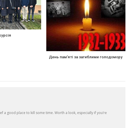
курсія
День пам’яті за загиблими голодомору
 a good place to kill some time. Worth a look, especially if you’re