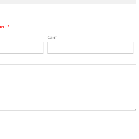
чені
*
Сайт