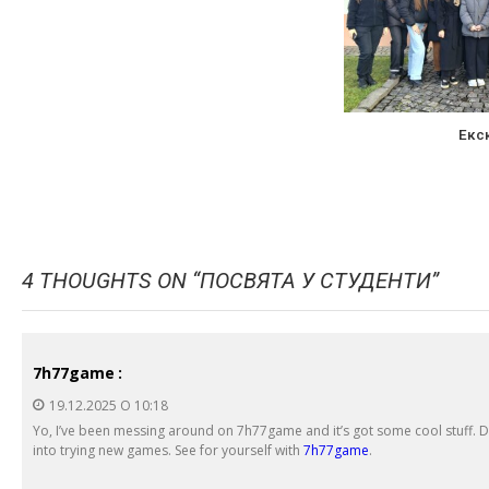
Екс
4 THOUGHTS ON “
ПОСВЯТА У СТУДЕНТИ
”
7h77game
:
19.12.2025 О 10:18
Yo, I’ve been messing around on 7h77game and it’s got some cool stuff. Def
into trying new games. See for yourself with
7h77game
.