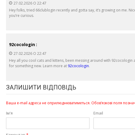
27.02.2026 О 22:47
Hey folks, tried 66clublogin recently and gotta say, it’s growing on me. Ni
you’re curious.
92cocologin
:
27.02.2026 О 22:47
Hey all you cool cats and kittens, been messing around with 92cocologin a
for something new. Learn more at
92cocologin
.
ЗАЛИШИТИ ВІДПОВІДЬ
Ваша e-mail адреса не оприлюднюватиметься.
Обов’язкові поля позна
Ім'я
Email
Коментар
*