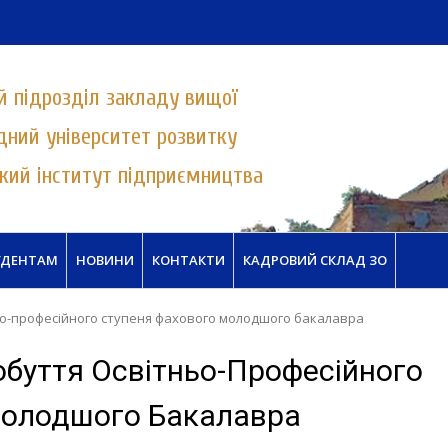
й підрозділ закладу вищої
дний університет розвитку
кий інститут підприємництва
ИЦТВА УНІВЕРСИТЕТУ "УКРАЇНА"
УДЕНТАМ
НОВИНИ
КОНТАКТИ
КАДРОВИЙ СКЛАД ЗО
о-професійного ступеня фахового молодшого бакалавра
уття Освітньо-Професійного
Молодшого Бакалавра