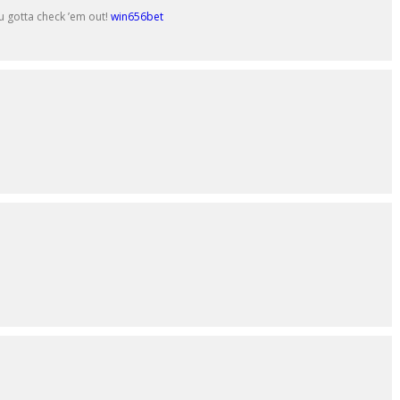
u gotta check ’em out!
win656bet