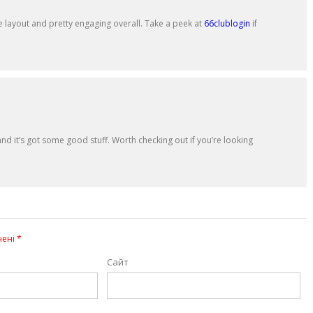
ce layout and pretty engaging overall. Take a peek at
66clublogin
if
nd it’s got some good stuff. Worth checking out if you’re looking
чені
*
Сайт