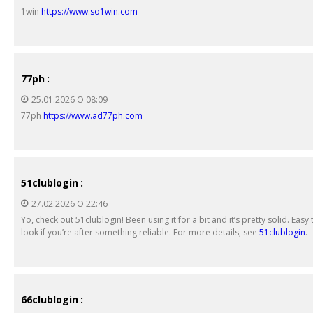
1win
https://www.so1win.com
77ph
:
25.01.2026 О 08:09
77ph
https://www.ad77ph.com
51clublogin
:
27.02.2026 О 22:46
Yo, check out 51clublogin! Been using it for a bit and it’s pretty solid. Easy
look if you’re after something reliable. For more details, see
51clublogin
.
66clublogin
: