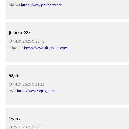
philbet
https://www.philbetts.net
Jililuck 22
:
14.01.2026 О 20:12
jililuck 22
https://www.jililuck-22.com
98jili
:
14.01.2026 О 21:22
98jili
https://www.98jilig.com
1win
:
25.01.2026 О 08:00