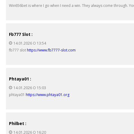
Win656bet is where I go when I need a win. They always come through. Yo
Fb777 Slot
:
14.01.2026 О 13:54
fb777 slot
https://www.fb7777-slot.com
Phtaya01
:
14.01.2026 О 15:03
phtaya01
https://www.phtaya01.org
Philbet
:
14.01.2026 О 16:20