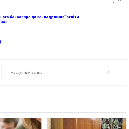
11
шого бакалавра до закладу вищої освіти
їна»
f
Наступний запис