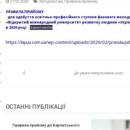
27.02.2020
Абітурієнтам
,
Правила прийому
ПРАВИЛА ПРИЙОМУ
для здобуття освітньо-професійного ступеня фахового молод
«Відкритий міжнародний університет розвитку людини «Укра
в 2020 році
Завантажити
https://kipuu.com.ua/wp-content/uploads/2020/02/pravula.pd
Навігація
До уваги випускників шкіл
записів
ОСТАННІ ПУБЛІКАЦІЇ
Правила прийому до Карпатського