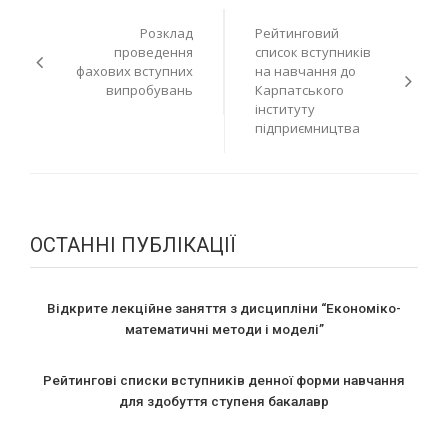
Навігація
Розклад
Рейтинговий
записів
проведення
список вступників
фахових вступних
на навчання до
випробувань
Карпатського
інституту
підприємництва
ОСТАННІ ПУБЛІКАЦІЇ
Відкрите лекційне заняття з дисципліни “Економіко-
математичні методи і моделі”
Рейтингові списки вступників денної форми навчання
для здобуття ступеня бакалавр