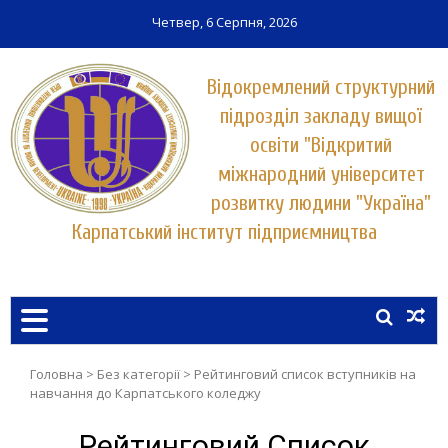
Четвер, 6 Серпня, 2026
Відокремлений структурний
підрозділ закладу вищої
освіти "Відкритий
міжнародний університет
розвитку людини "Україна"
Карпатський інститут підприємництва
Заклад вищої освіти у місті Хуст
КАРПАТСЬКИЙ ІНСТИТУТ
ПІДПРИЄМНИЦТВА
УНІВЕРСИТЕТУ "УКРАЇНА"
Головна
>
Без категорії
>
Рейтинговий список вступників на
навчання до Карпатського коледжу
Рейтинговий Список