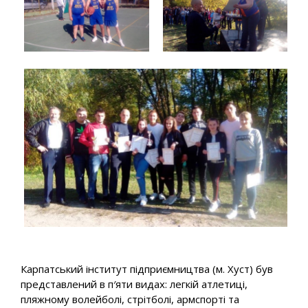
Карпатський інститут підприємництва (м. Хуст) був
представлений в п′яти видах: легкій атлетиці,
пляжному волейболі, стрітболі, армспорті та