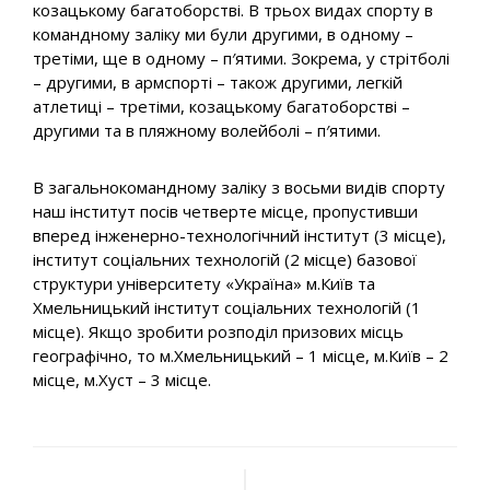
козацькому багатоборстві. В трьох видах спорту в
командному заліку ми були другими, в одному –
третіми, ще в одному – п′ятими. Зокрема, у стрітболі
– другими, в армспорті – також другими, легкій
атлетиці – третіми, козацькому багатоборстві –
другими та в пляжному волейболі – п′ятими.
В загальнокомандному заліку з восьми видів спорту
наш інститут посів четверте місце, пропустивши
вперед інженерно-технологічний інститут (3 місце),
інститут соціальних технологій (2 місце) базової
структури університету «Україна» м.Київ та
Хмельницький інститут соціальних технологій (1
місце). Якщо зробити розподіл призових місць
географічно, то м.Хмельницький – 1 місце, м.Київ – 2
місце, м.Хуст – 3 місце.
Навігація