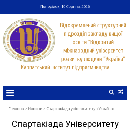
Понеділок, 10 Серпня, 2026
Відокремлений структурний
підрозділ закладу вищої
освіти "Відкритий
міжнародний університет
розвитку людини "Україна"
Карпатський інститут підприємництва
Заклад вищої освіти у місті Хуст
КАРПАТСЬКИЙ ІНСТИТУТ
ПІДПРИЄМНИЦТВА
УНІВЕРСИТЕТУ "УКРАЇНА"
Головна
>
Новини
>
Спартакіада університету «Україна»
Спартакіада Університету