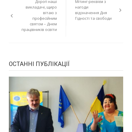
Дорогі наші
Мітинг-реквієм з
записів
викладачі, щиро
нагоди
вітаю з
відзначення Дня
професійним
Гідності та свободи
святом – Днем
працівників освіти
ОСТАННІ ПУБЛІКАЦІЇ