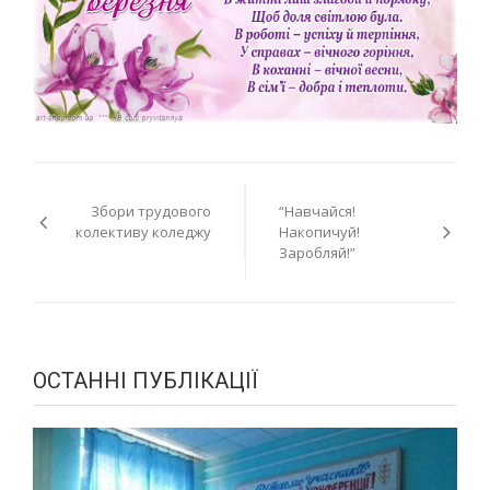
Навігація
Збори трудового
“Навчайся!
записів
колективу коледжу
Накопичуй!
Заробляй!”
ОСТАННІ ПУБЛІКАЦІЇ