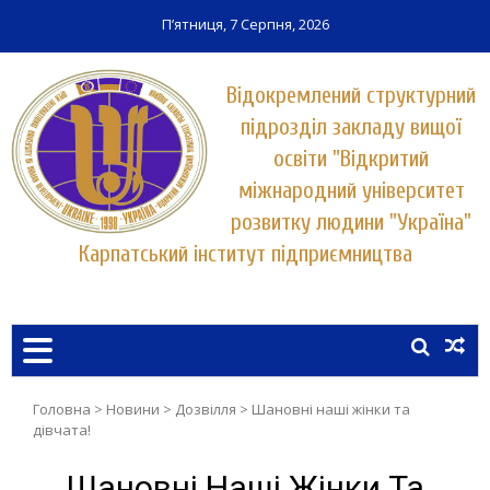
П’ятниця, 7 Серпня, 2026
Відокремлений структурний
підрозділ закладу вищої
освіти "Відкритий
міжнародний університет
розвитку людини "Україна"
Карпатський інститут підприємництва
Заклад вищої освіти у місті Хуст
КАРПАТСЬКИЙ ІНСТИТУТ
ПІДПРИЄМНИЦТВА
УНІВЕРСИТЕТУ "УКРАЇНА"
Головна
>
Новини
>
Дозвілля
>
Шановні наші жінки та
дівчата!
Шановні Наші Жінки Та