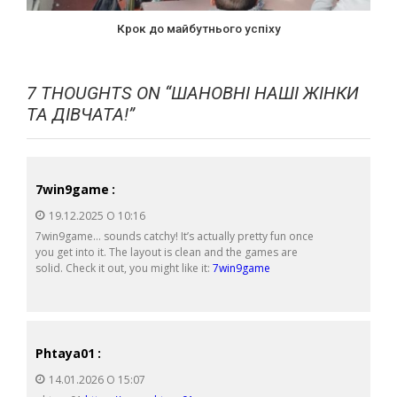
Крок до майбутнього успіху
7 THOUGHTS ON “
ШАНОВНІ НАШІ ЖІНКИ
ТА ДІВЧАТА!
”
7win9game
:
19.12.2025 О 10:16
7win9game… sounds catchy! It’s actually pretty fun once
you get into it. The layout is clean and the games are
solid. Check it out, you might like it:
7win9game
Phtaya01
:
14.01.2026 О 15:07