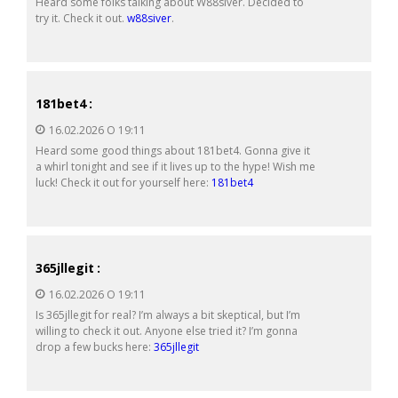
Heard some folks talking about W88siver. Decided to
try it. Check it out.
w88siver
.
181bet4
:
16.02.2026 О 19:11
Heard some good things about 181bet4. Gonna give it
a whirl tonight and see if it lives up to the hype! Wish me
luck! Check it out for yourself here:
181bet4
365jllegit
:
16.02.2026 О 19:11
Is 365jllegit for real? I’m always a bit skeptical, but I’m
willing to check it out. Anyone else tried it? I’m gonna
drop a few bucks here:
365jllegit