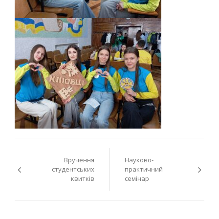
Навігація
Вручення
Науково-
записів
студентських
практичний
квитків
семінар