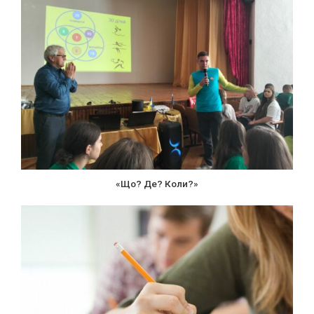
«Що? Де? Коли?»