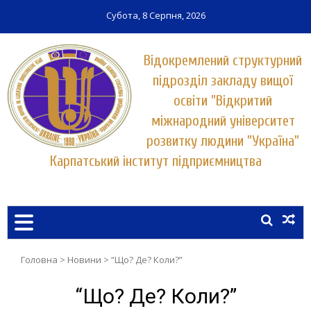
Субота, 8 Серпня, 2026
Відокремлений структурний
підрозділ закладу вищої
освіти "Відкритий
міжнародний університет
розвитку людини "Україна"
Карпатський інститут підприємництва
Заклад вищої освіти у місті Хуст
КАРПАТСЬКИЙ ІНСТИТУТ
ПІДПРИЄМНИЦТВА
УНІВЕРСИТЕТУ "УКРАЇНА"
Головна
>
Новини
>
“Що? Де? Коли?”
“Що? Де? Коли?”