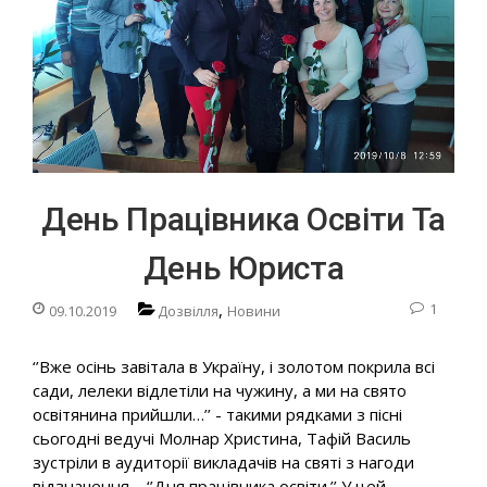
День Працівника Освіти Та
День Юриста
,
1
09.10.2019
Дозвілля
Новини
‘’Вже осінь завітала в Україну, і золотом покрила всі
сади, лелеки відлетіли на чужину, а ми на свято
освітянина прийшли…’’ - такими рядками з пісні
сьогодні ведучі Молнар Христина, Тафій Василь
зустріли в аудиторії викладачів на святі з нагоди
відзначення – ‘’Дня працівника освіти.’’ У цей