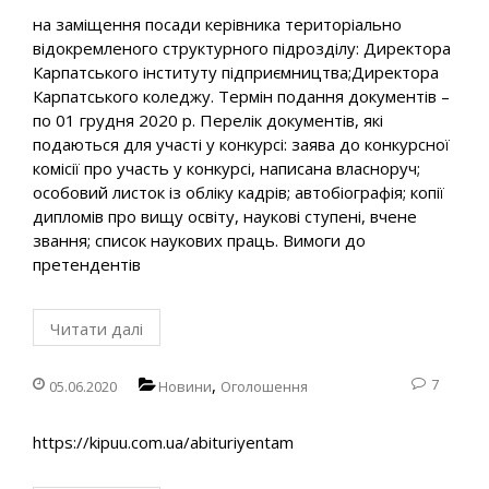
на заміщення посади керівника територіально
відокремленого структурного підрозділу: Директора
Карпатського інституту підприємництва;Директора
Карпатського коледжу. Термін подання документів –
по 01 грудня 2020 р. Перелік документів, які
подаються для участі у конкурсі: заява до конкурсної
комісії про участь у конкурсі, написана власноруч;
особовий листок із обліку кадрів; автобіографія; копії
дипломів про вищу освіту, наукові ступені, вчене
звання; список наукових праць. Вимоги до
претендентів
Читати далі
,
7
05.06.2020
Новини
Оголошення
https://kipuu.com.ua/abituriyentam