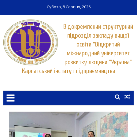
Субота, 8 Серпня, 2026
Відокремлений структурний
підрозділ закладу вищої
освіти "Відкритий
міжнародний університет
розвитку людини "Україна"
Карпатський інститут підприємництва
Заклад вищої освіти у місті Хуст
КАРПАТСЬКИЙ ІНСТИТУТ
ПІДПРИЄМНИЦТВА
УНІВЕРСИТЕТУ "УКРАЇНА"
Зразок
сторінки